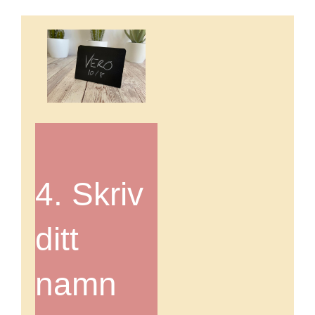
4. Skriv
ditt
namn