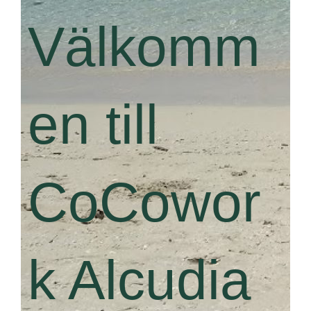
Välkomm
en till
CoCowor
k Alcudia