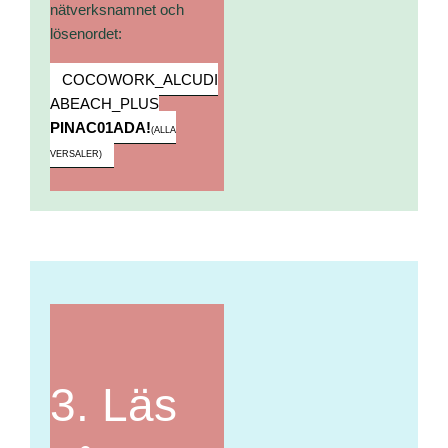
nätverksnamnet och
lösenordet:
COCOWORK_ALCUDI
ABEACH_PLUS
PINAC01ADA!
(ALLA
VERSALER)
3. Läs