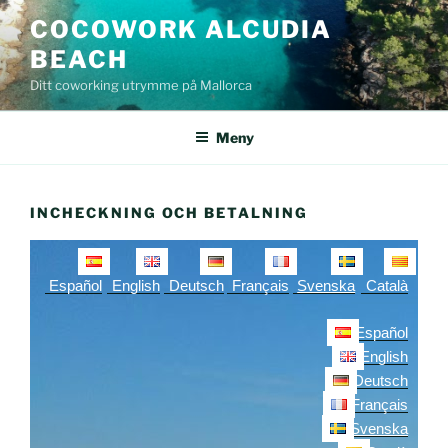
Hoppa
COCOWORK ALCUDIA
till
BEACH
innehåll
Ditt coworking utrymme på Mallorca
Meny
INCHECKNING OCH BETALNING
Español
English
Deutsch
Français
Svenska
Català
Español
English
Deutsch
Français
Svenska