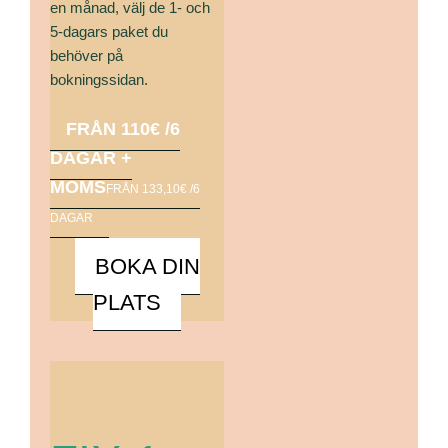
en månad, välj de 1- och
5-dagars paket du
behöver på
bokningssidan.
FRÅN 110€ /6
DAGAR +
MOMS
FRÅN 133,10€ /6
DAGAR
BOKA DIN
PLATS