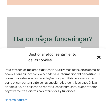
Har du några funderingar?
SKICKA DIN FÖRFRÅGAN
Gestionar el consentimiento
TILL:
INFO@COCOWORKALCUDIABEACH.COM
de las cookies
Para ofrecer las mejores experiencias, utilizamos tecnologías como las
cookies para almacenar y/o acceder a la información del dispositivo. El
consentimiento de estas tecnologías nos permitirá procesar datos
como el comportamiento de navegación o las identificaciones únicas
en este sitio. No consentir o retirar el consentimiento, puede afectar
Calle Fassers, 2 Local B, 07400, Alcudia, Mallorca
negativamente a ciertas características y funciones.
info@cocoworkalcudiabeach.com
Hantera tjänster