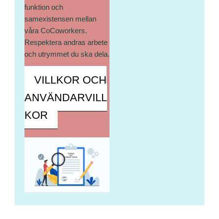
funktion och
samexistensen mellan
våra CoCoworkers.
Respektera andras arbete
och utrymmet du ska dela.
VILLKOR OCH
ANVÄNDARVILL
KOR