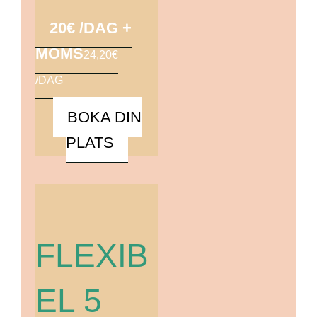
20€ /DAG +
MOMS
24,20€
/DAG
BOKA DIN
PLATS
FLEXIB
EL 5